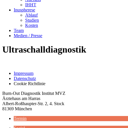
IHHT
Inu­s­phe­re­se
Ablauf
Stu­di­en
Kos­ten
Team
Medi­en / Presse
Ultra­schall­dia­gnos­tik
Impressum
Datenschutz
Cookie Richtlinie
Burn-Out Diagnostik Institut MVZ
Ärztehaus am Harras
Albert-Roßhaupter-Str. 2, 4. Stock
81369 München
Termin