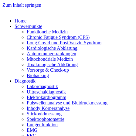
Zum Inhalt springen
Home
Schwer­punk­te
Funk­tio­nel­le Medizin
Chro­nic Fati­gue Syn­drom (CFS)
Long Covid und Post Vak­zin Syndrom
Kar­dio­lo­gi­sche Abklärung
Auto­im­mun­erkran­kun­gen
Mito­chon­dria­le Medizin
Toxi­ko­lo­gi­sche Abklärung
Vor­sor­ge & Check-up
Bio­hack­ing
Dia­gnos­tik
Labor­dia­gnos­tik
Ultra­schal­dia­gnos­tik
Elek­tro­kar­dio­gramm
Puls­wel­len­ana­ly­se und Blutdruckmessung
Inbo­dy Körperanalyse
Stick­oxid­mes­sung
Spek­tro­pho­to­me­trie
Lun­gen­funk­ti­on
EMG
EEG