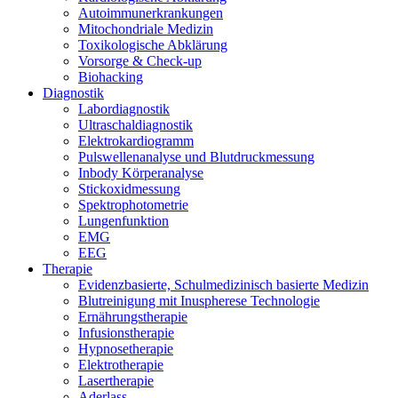
Auto­im­mun­erkran­kun­gen
Mito­chon­dria­le Medizin
Toxi­ko­lo­gi­sche Abklärung
Vor­sor­ge & Check-up
Bio­hack­ing
Dia­gnos­tik
Labor­dia­gnos­tik
Ultra­schal­dia­gnos­tik
Elek­tro­kar­dio­gramm
Puls­wel­len­ana­ly­se und Blutdruckmessung
Inbo­dy Körperanalyse
Stick­oxid­mes­sung
Spek­tro­pho­to­me­trie
Lun­gen­funk­ti­on
EMG
EEG
The­ra­pie
Evi­denz­ba­sier­te, Schul­me­di­zi­nisch basier­te Medizin
Blut­rei­ni­gung mit Inu­s­phe­re­se Technologie
Ernäh­rungs­the­ra­pie
Infu­si­ons­the­ra­pie
Hyp­no­se­the­ra­pie
Elek­tro­the­ra­pie
Laser­the­ra­pie
Ader­lass