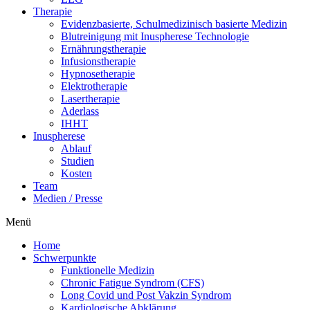
The­ra­pie
Evi­denz­ba­sier­te, Schul­me­di­zi­nisch basier­te Medizin
Blut­rei­ni­gung mit Inu­s­phe­re­se Technologie
Ernäh­rungs­the­ra­pie
Infu­si­ons­the­ra­pie
Hyp­no­se­the­ra­pie
Elek­tro­the­ra­pie
Laser­the­ra­pie
Ader­lass
IHHT
Inu­s­phe­re­se
Ablauf
Stu­di­en
Kos­ten
Team
Medi­en / Presse
Menü
Home
Schwer­punk­te
Funk­tio­nel­le Medizin
Chro­nic Fati­gue Syn­drom (CFS)
Long Covid und Post Vak­zin Syndrom
Kar­dio­lo­gi­sche Abklärung