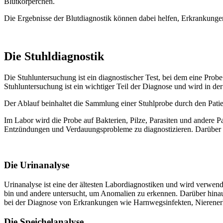
Blutkörperchen.
Die Ergeb­nis­se der Blut­dia­gnos­tik kön­nen dabei hel­fen, Erkran­kun­g
Die Stuhl­dia­gnos­tik
Die Stuhl­un­ter­su­chung ist ein dia­gnos­ti­scher Test, bei dem eine Pro
Stuhl­un­ter­su­chung ist ein wich­ti­ger Teil der Dia­gno­se und wird in d
Der Ablauf beinhal­tet die Samm­lung einer Stuhl­pro­be durch den Pati­en
Im Labor wird die Pro­be auf Bak­te­ri­en, Pil­ze, Para­si­ten und ande­re 
Entzündungen und Ver­dau­ungs­pro­ble­me zu dia­gnos­ti­zie­ren. Darüber 
Die Uri­n­ana­ly­se
Uri­n­ana­ly­se ist eine der ältes­ten Labor­dia­gnos­ti­ken und wird ver­we
bin und ande­re unter­sucht, um Anoma­lien zu erken­nen. Darüber hin­aus
bei der Dia­gno­se von Erkran­kun­gen wie Harn­wegs­in­fek­ten, Nie­ren­er­k
Die Spei­chel­ana­ly­se