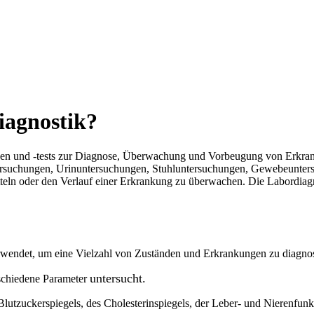
iagnostik?
un­gen und ‑tests zur Dia­gno­se, Über­wa­chung und Vor­beu­gung von Erkra
r­su­chun­gen, Urin­un­ter­su­chun­gen, Stuhl­un­ter­su­chun­gen, Gewe­be­un­t
t­teln oder den Ver­lauf einer Erkran­kung zu überwachen. Die Labor­dia­gn
 ver­wen­det, um eine Viel­zahl von Zustän­den und Erkran­kun­gen zu diagno
unter­sucht.
hie­de­ne Para­me­ter
t­zu­cker­spie­gels, des Cho­le­ste­rin­spie­gels, der Leber- und Nie­ren­funk