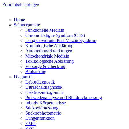
Zum Inhalt springen
Home
Schwer­punk­te
Funk­tio­nel­le Medizin
Chro­nic Fati­gue Syn­drom (CFS)
Long Covid und Post Vak­zin Syndrom
Kar­dio­lo­gi­sche Abklärung
Auto­im­mun­erkran­kun­gen
Mito­chon­dria­le Medizin
Toxi­ko­lo­gi­sche Abklärung
Vor­sor­ge & Check-up
Bio­hack­ing
Dia­gnos­tik
Labor­dia­gnos­tik
Ultra­schal­dia­gnos­tik
Elek­tro­kar­dio­gramm
Puls­wel­len­ana­ly­se und Blutdruckmessung
Inbo­dy Körperanalyse
Stick­oxid­mes­sung
Spek­tro­pho­to­me­trie
Lun­gen­funk­ti­on
EMG
EEG