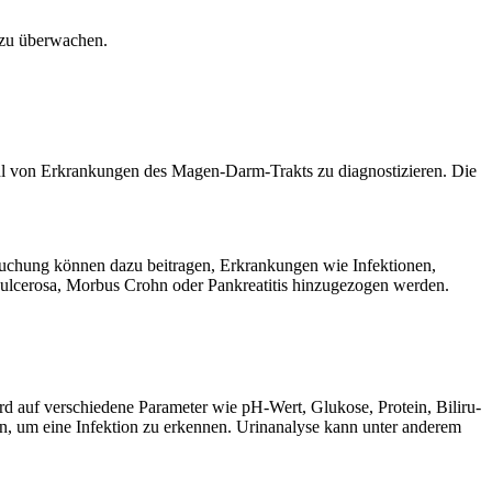
n zu überwachen.
­zahl von Erkran­kun­gen des Magen-Darm-Trakts zu dia­gnos­ti­zie­ren. Die
.
­su­chung kön­nen dazu bei­tra­gen, Erkran­kun­gen wie Infek­tio­nen,
ulce­ro­sa, Mor­bus Crohn oder Pan­krea­ti­tis hin­zu­ge­zo­gen werden.
d auf ver­schie­de­ne Para­me­ter wie pH-Wert, Glu­ko­se, Pro­te­in, Bili­ru­
, um eine Infek­ti­on zu erken­nen. Uri­n­ana­ly­se kann unter ande­rem