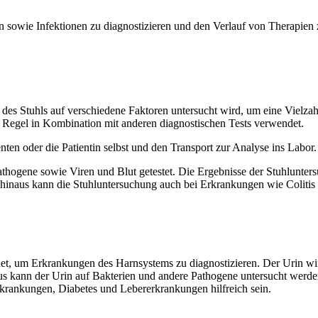
en sowie Infek­tio­nen zu dia­gnos­ti­zie­ren und den Ver­lauf von The­ra­pie
­be des Stuhls auf ver­schie­de­ne Fak­to­ren unter­sucht wird, um eine Viel
er Regel in Kom­bi­na­ti­on mit ande­ren dia­gnos­ti­schen Tests verwendet.
­ten oder die Pati­en­tin selbst und den Trans­port zur Ana­ly­se ins Labor
Patho­ge­ne sowie Viren und Blut getes­tet. Die Ergeb­nis­se der Stuhl­un­ter
hin­aus kann die Stuhl­un­ter­su­chung auch bei Erkran­kun­gen wie Coli­tis 
n­det, um Erkran­kun­gen des Harn­sys­tems zu dia­gnos­ti­zie­ren. Der Urin wir
 kann der Urin auf Bak­te­ri­en und ande­re Patho­ge­ne unter­sucht wer­den
ran­kun­gen, Dia­be­tes und Leber­er­kran­kun­gen hilf­reich sein.