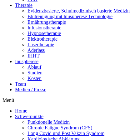
The­ra­pie
Evi­denz­ba­sier­te, Schul­me­di­zi­nisch basier­te Medizin
Blut­rei­ni­gung mit Inu­s­phe­re­se Technologie
Ernäh­rungs­the­ra­pie
Infu­si­ons­the­ra­pie
Hyp­no­se­the­ra­pie
Elek­tro­the­ra­pie
Laser­the­ra­pie
Ader­lass
IHHT
Inu­s­phe­re­se
Ablauf
Stu­di­en
Kos­ten
Team
Medi­en / Presse
Menü
Home
Schwer­punk­te
Funk­tio­nel­le Medizin
Chro­nic Fati­gue Syn­drom (CFS)
Long Covid und Post Vak­zin Syndrom
Kar­dio­lo­gi­sche Abklärung