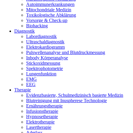
Auto­im­mun­erkran­kun­gen
Mito­chon­dria­le Medizin
Toxi­ko­lo­gi­sche Abklärung
Vor­sor­ge & Check-up
Bio­hack­ing
Dia­gnos­tik
Labor­dia­gnos­tik
Ultra­schal­dia­gnos­tik
Elek­tro­kar­dio­gramm
Puls­wel­len­ana­ly­se und Blutdruckmessung
Inbo­dy Körperanalyse
Stick­oxid­mes­sung
Spek­tro­pho­to­me­trie
Lun­gen­funk­ti­on
EMG
EEG
The­ra­pie
Evi­denz­ba­sier­te, Schul­me­di­zi­nisch basier­te Medizin
Blut­rei­ni­gung mit Inu­s­phe­re­se Technologie
Ernäh­rungs­the­ra­pie
Infu­si­ons­the­ra­pie
Hyp­no­se­the­ra­pie
Elek­tro­the­ra­pie
Laser­the­ra­pie
Ader­lass