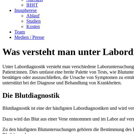
IHHT
Inu­s­phe­re­se
Ablauf
Stu­di­en
Kos­ten
Team
Medi­en / Presse
Was ver­steht man unter Labord
Unter Labor­dia­gnos­tik ver­steht man ver­schie­de­ne Labor­un­ter­su­ch
Patient:innen. Dies umfasst eine brei­te Palet­te von Tests, wie Blut­un­te
bestä­ti­gen oder aus­zu­schlie­ßen, die Ursa­che von Sym­pto­men zu ermi
unterstützt bei der Dia­gno­se und Behand­lung von Krankheiten.
Die Blut­dia­gnos­tik
Blut­dia­gnos­tik ist eine der häu­figs­ten Labor­dia­gnos­ti­ken und wird
Dazu wird das Blut aus einer Vene ent­nom­men und im Labor auf ver­sc
Zu den häu­figs­ten Blut­un­ter­su­chun­gen gehö­ren die Bestim­mung des Blu