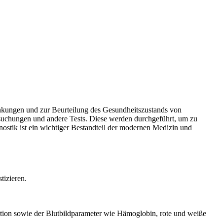
n­kun­gen und zur Beur­tei­lung des Gesund­heits­zu­stands von
er­su­chun­gen und ande­re Tests. Die­se wer­den durchgeführt, um zu
os­tik ist ein wich­ti­ger Bestand­teil der moder­nen Medi­zin und
stizieren.
­ti­on sowie der Blut­bild­pa­ra­me­ter wie Hämo­glo­bin, rote und wei­ße