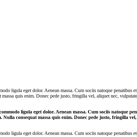
mo­do ligu­la eget dolor. Aene­an mas­sa. Cum soci­is nato­que pena­ti­bus et
uat mas­sa quis enim. Donec pede jus­to, frin­gil­la vel, ali­quet nec, vul­pu­ta
com­mo­do ligu­la eget dolor. Aene­an mas­sa. Cum soci­is nato­que pena­t
m. Nulla con­se­quat mas­sa quis enim. Donec pede jus­to, frin­gil­la vel, 
mo­do ligu­la eget dolor. Aene­an mas­sa. Cum soci­is nato­que pena­ti­bus et