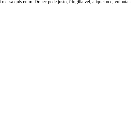
uat mas­sa quis enim. Donec pede jus­to, frin­gil­la vel, ali­quet nec, vul­pu­ta