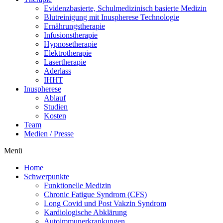
Evi­denz­ba­sier­te, Schul­me­di­zi­nisch basier­te Medizin
Blut­rei­ni­gung mit Inu­s­phe­re­se Technologie
Ernäh­rungs­the­ra­pie
Infu­si­ons­the­ra­pie
Hyp­no­se­the­ra­pie
Elek­tro­the­ra­pie
Laser­the­ra­pie
Ader­lass
IHHT
Inu­s­phe­re­se
Ablauf
Stu­di­en
Kos­ten
Team
Medi­en / Presse
Menü
Home
Schwer­punk­te
Funk­tio­nel­le Medizin
Chro­nic Fati­gue Syn­drom (CFS)
Long Covid und Post Vak­zin Syndrom
Kar­dio­lo­gi­sche Abklärung
Auto­im­mun­erkran­kun­gen