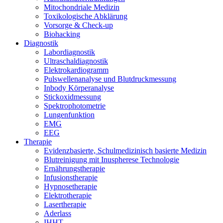
Mito­chon­dria­le Medizin
Toxi­ko­lo­gi­sche Abklärung
Vor­sor­ge & Check-up
Bio­hack­ing
Dia­gnos­tik
Labor­dia­gnos­tik
Ultra­schal­dia­gnos­tik
Elek­tro­kar­dio­gramm
Puls­wel­len­ana­ly­se und Blutdruckmessung
Inbo­dy Körperanalyse
Stick­oxid­mes­sung
Spek­tro­pho­to­me­trie
Lun­gen­funk­ti­on
EMG
EEG
The­ra­pie
Evi­denz­ba­sier­te, Schul­me­di­zi­nisch basier­te Medizin
Blut­rei­ni­gung mit Inu­s­phe­re­se Technologie
Ernäh­rungs­the­ra­pie
Infu­si­ons­the­ra­pie
Hyp­no­se­the­ra­pie
Elek­tro­the­ra­pie
Laser­the­ra­pie
Ader­lass
IHHT