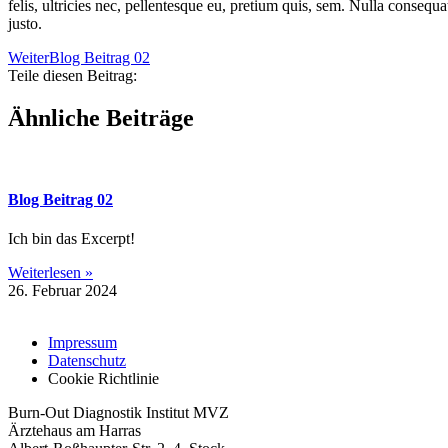
felis, ultri­ci­es nec, pel­len­tes­que eu, pre­ti­um quis, sem. Nulla con­se­q
justo.
Weiter
Blog Bei­trag 02
Teile diesen Beitrag:
Ähnliche Beiträge
Blog Bei­trag 02
Ich bin das Excerpt!
Weiterlesen »
26. Februar 2024
Impressum
Datenschutz
Cookie Richtlinie
Burn-Out Diagnostik Institut MVZ
Ärztehaus am Harras