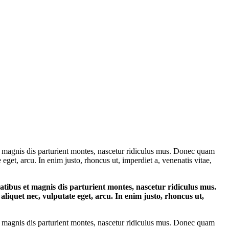
 mag­nis dis par­tu­ri­ent mon­tes, nasce­tur ridi­cu­lus mus. Donec quam
­te eget, arcu. In enim jus­to, rhon­cus ut, imper­diet a, venena­tis vitae,
i­bus et mag­nis dis par­tu­ri­ent mon­tes, nasce­tur ridi­cu­lus mus.
ali­quet nec, vul­pu­ta­te eget, arcu. In enim jus­to, rhon­cus ut,
 mag­nis dis par­tu­ri­ent mon­tes, nasce­tur ridi­cu­lus mus. Donec quam