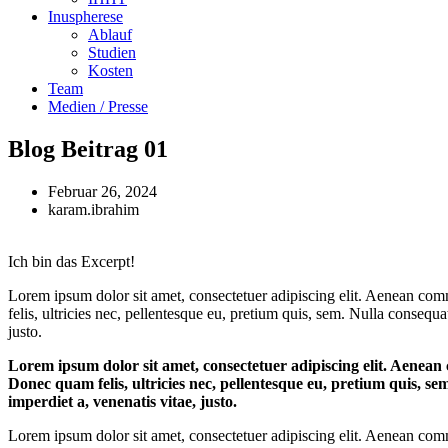
Inu­s­phe­re­se
Ablauf
Stu­di­en
Kos­ten
Team
Medi­en / Presse
Blog Bei­trag 01
Februar 26, 2024
karam.ibrahim
Ich bin das Excerpt!
Lorem ipsum dolor sit amet, con­sec­te­tuer adi­pi­scing elit. Aene­an com­
felis, ultri­ci­es nec, pel­len­tes­que eu, pre­ti­um quis, sem. Nulla con­se­q
justo.
Lorem ipsum dolor sit amet, con­sec­te­tuer adi­pi­scing elit. Aene­an 
Donec quam felis, ultri­ci­es nec, pel­len­tes­que eu, pre­ti­um quis, se
imper­diet a, venena­tis vitae, justo.
Lorem ipsum dolor sit amet, con­sec­te­tuer adi­pi­scing elit. Aene­an com­