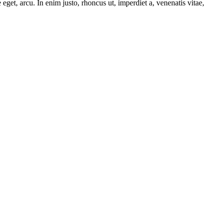
­te eget, arcu. In enim jus­to, rhon­cus ut, imper­diet a, venena­tis vitae,